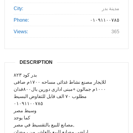
City:
مدينة بدر
Phone:
٠١٠٩١١٠٠٧٨٥
Views:
365
DESCRIPTION
بدر كود ٨٢٣
للايجار مصنع نشاط غذائى مساحه ١٧٠٠م صافى
١٠٠٠م جمالون +مبنى ادارى دورين بال٨٠٠فدان
مطلوب ٧٠ الف قابل للتفاوض البسيط
٠١٠٩١١٠٠٧٨٥
وسيط مصر
كما يوجد
مصانع للبيع بالتقسيط في مصر,
اراضى مصانع للبيع بالعاشر من رمضان,