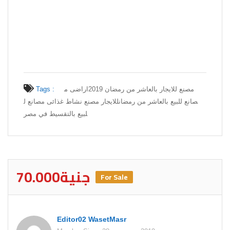
Tags :
اراضى م
مصنع للايجار بالعاشر من رمضان 2019
صانع للبيع بالعاشر من رمضان
للايجار مصنع نشاط غذائى مصانع ل
لبيع بالتقسيط في مصر
70.000جنية
For Sale
Editor02 WasetMasr