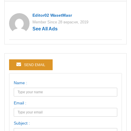
Editor02 WasetMasr
Member Since 28 верасня, 2019
See All Ads
SEND EMAIL
Name :
Email :
Subject :