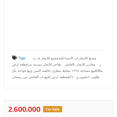
مصنع للايجار ف الاسماعلية
مصنع للايجار ف بد
Tags :
ر
مخازن للايجار بالعاشر
هناجر للايجار بمدينه بدر
قطعه ارض
للبيع مساحه ١٢٢٤ نشاط بيطرى خالصه التمن وبها قواعد بالa6م
طلوب ٢مليون و٦٠٠الفقطعه ارض للبيع ف العتاشر من رمضان
2.600.000
For Sale