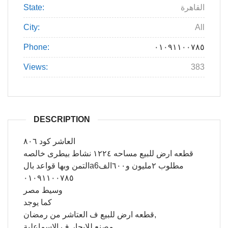
القاهرة
State:
City:
All
Phone:
٠١٠٩١١٠٠٧٨٥
Views:
383
DESCRIPTION
العاشر كود ٨٠٦
قطعه ارض للبيع مساحه ١٢٢٤ نشاط بيطرى خالصه
التمن وبها قواعد بالa6مطلوب ٢مليون و٦٠٠الف
٠١٠٩١١٠٠٧٨٥
وسيط مصر
كما يوجد
قطعه ارض للبيع ف العتاشر من رمضان,
مصنع للايجار ف الاسماعلية,