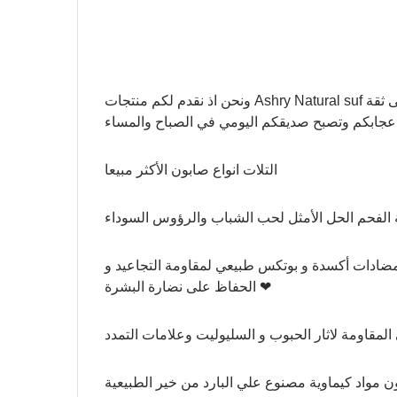
ونحن اذ نقدم لكم منتجات Ashry Natural suf فقد استوحيتها من عمق التاريخ المصرى القديم ونحن على ثقة
اعجابكم وتصبح صديقكم اليومي في الصباح والمساء
التلات انواع صابون الأكثر مبيعا
مضادات أكسدة و بوتكس طبيعي لمقاومة التجاعيد و
الحفاظ على نضارة البشرة ❤