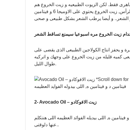
رى فقط. لكن الزيوت الطبيعيه و زيت الخروع هم
الأفضل لتغذية فروة الرأس, زيت الخروع يحتوي على الاوميجا 6 و فيتامين E و بتدليك فروة الرأس بزيت الخروع
مو الشعر.. و أيضا يرطب الشعر بشكل طبيعى و صحى
دام زيت الخروع مره اسبوعيا سيمنع تساقط الشعر
شرة و يحفز انتاج الكولاجين الطبيعى الذى يقضى على
ضعى كميه قليله من زيت الخروع على وجهك و اتركيه
طوال الليل.
2- Avocado Oil – زيت الافوكادو
 فيتامين أ و فيتامين د و فيتامين ه, اللى بيديله الفوائد العظيمه اللى هنتكلم
عنها دلوقتى..