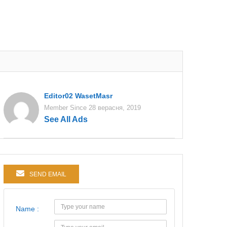
Editor02 WasetMasr
Member Since 28 верасня, 2019
See All Ads
SEND EMAIL
Name :