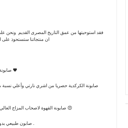
ان منتجاتنا ستستحوذ على 
صابونة الفحم الحل الأمثل لحب الشباب والرؤوس السوداء 🖤
صابونة الكركدية حصريا من اشري نارتي وأعلي نسبة 
صابونة القهوة لاصحاب المزاج العالي المقاومة لاثار الحبوب و السليوليت وعلامات التمدد 😍
صابون طبيعي بدون مواد كيماوية مصنوع علي البارد من خير الطبيعية .