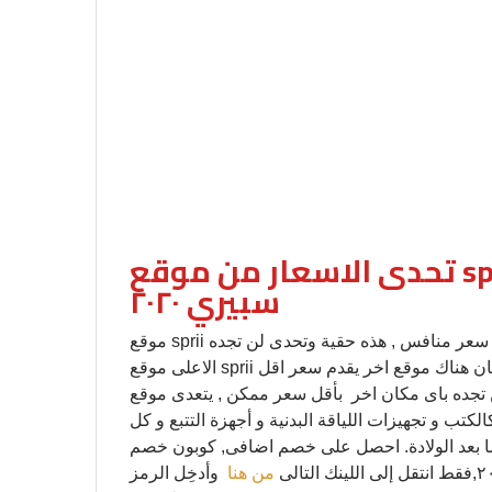
تحدى الاسعار من موقع sprii سبريكوبون خصم sprii
سبيري ٢٠٢٠
موقع sprii سبري يقوم بنوفير كافة المنتجات التي ترغبون بها بافضل سعر منافس , هذه حقية وتحدى لن تجده
الاعلى موقع sprii سبري , كل ما عليك ان ترسل بريد الكترونى للشركة بان هناك موقع اخر يقدم سعر اقل
ن تجده باى مكان اخر بأقل سعر ممكن , يتعدى موقع
ب و تجهيزات اللياقة البدنية و أجهزة التتبع و كل
عد الولادة. احصل على خصم اضافى, كوبون خصم sprii
من هنا
وأدخِل الرمز