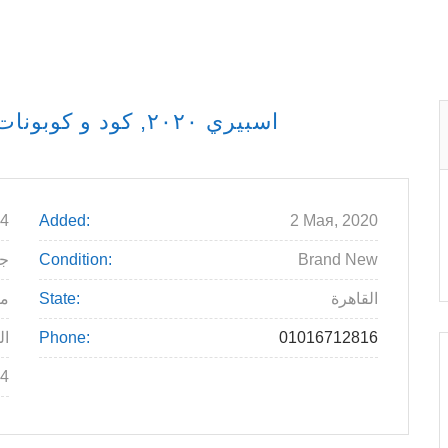
كوبون خصم SPRII اسبيري ٢٠٢٠, كود و كوبونات وعروض حصرية
4
Added:
2 Мая, 2020
Brand New
Condition:
100
القاهرة
State:
م
01016712816
Phone:
ال
4