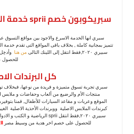
خدمة التوصي
تتميز بمجانية كاملة , بخلاف باقى المواقع التى تقدم خد
.احصل على خصم اضافى, كوبون خصم sprii سبيري ٢٠٢٠,فقط انتقل إلى اللينك التالى
من هنا
وأدخِل 
للحصول ع
كل البرندات الا
منتجات الأم والرضيع من ألعاب وحفاضات و ملابس ال
الموقع وعربات و مقاعد السيارات للأطفال, قمنا بتوفيرم
كبرندات الملابس الاصلية ووبرندات الأحذية الاصلية الغي
الرياضية و الكتب و الادوات الم
للحصول على خصم اخر هدية من وسيط مصر
I