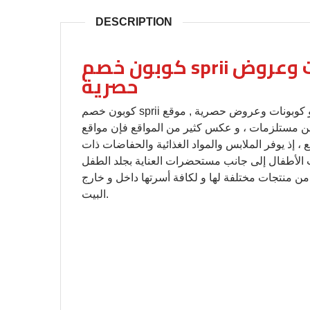
DESCRIPTION
كوبون خصم sprii سبيري ٢٠٢٠, كود و كوبونات وعروض
حصرية
كوبون خصم sprii سبيري ٢٠٢٠, كود و كوبونات وعروض حصرية , موقع sprii سبري هو موقع متخصص في
من مستلزمات ، و عكس كثير من المواقع فإن مواقع
ذ يوفر الملابس والمواد الغذائية والحفاضات ذات
ت الأطفال إلى جانب مستحضرات العناية بجلد الطفل
من منتجات مختلفة لها و لكافة أسرتها داخل و خارج
البيت.