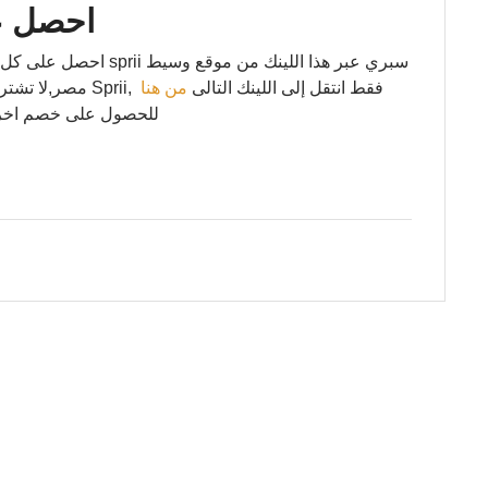
احصل ع
احصل على كل هذه الممي
مصر,لا تشتري المُنتج بسعر كامل- لقد حصلت لك على خصم من Sprii, فقط انتقل إلى اللينك التالى
من هنا
للحصول على خصم اخر