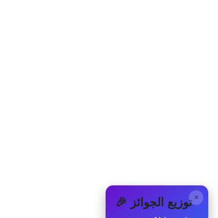
×
🎉 توزيع الجوائز