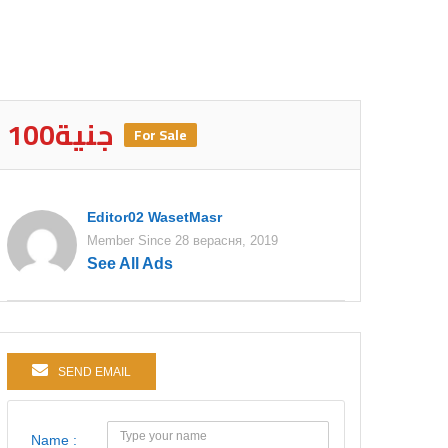
100جنية
For Sale
Editor02 WasetMasr
Member Since 28 верасня, 2019
See All Ads
SEND EMAIL
Name :