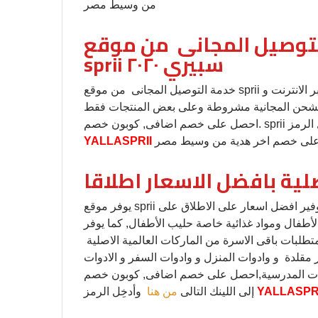
من وسيط مصر
ل المجانى من موقع sprii سبريكوبون خصم
sprii سبيري ٢٠٢٠
خدمة التوصيل المجانى من موقع sprii سبري انها الخدمة الاسرع والاجود بين مواقع التسوق عبر الانترنت و
مة الشحن المجانية مشروطة وعلى بعض المنتجات فقط
الرمز
لى خصم اخر هدية من وسيط مصر
YALLASPRII
صلية بافضل الاسعار اطلاقا
يوفر موقع sprii سبري تجربة تسوق متميزة و فريدة من نوعها، فبخلاف توفير افضل اسعار على الاطلاق على
أطفال ومواد غذائية خاصة حليب الأطفال, كما يوفر
تطلبات باقى الاسرة من الماركات العالمية الاصلية
ر مقلدة و وادوات المنزل و وادوات السفر و الادوات
درسية,احصل على خصم اضافى, كوبون خصم sprii سبيري ٢٠٢٠,فقط انتقل
YALLASPRI
إلى اللينك التالى
من هنا
وأدخِل الرمز