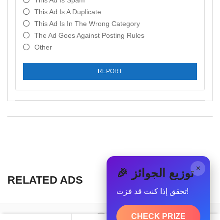
This Ad Is Spam
This Ad Is A Duplicate
This Ad Is In The Wrong Category
The Ad Goes Against Posting Rules
Other
REPORT
×
🎉 توزيع الجوائز
RELATED ADS
تحقق إذا كنت قد فزت!
CHECK PRIZE