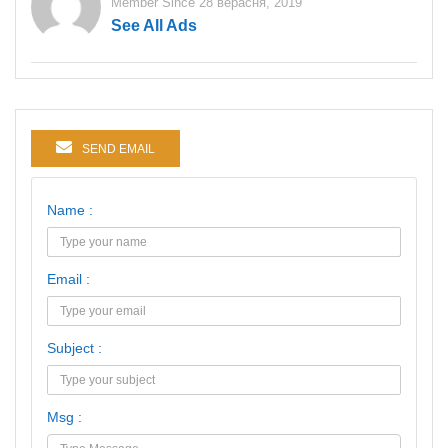
Member Since 28 верасня, 2019
See All Ads
SEND EMAIL
Name :
Email :
Subject :
Msg :