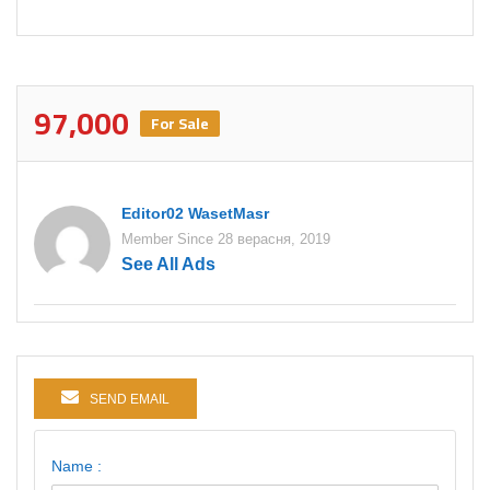
97,000
For Sale
Editor02 WasetMasr
Member Since 28 верасня, 2019
See All Ads
SEND EMAIL
Name :