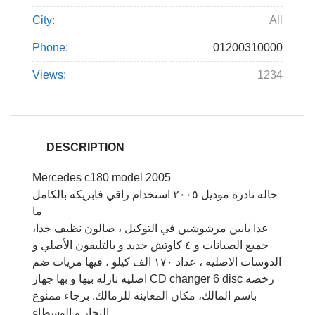
City:
All
Phone:
01200310000
Views:
1234
DESCRIPTION
Mercedes c180 model 2005
حاله نادرة موديل ٢٠٠٥ استخدام راقي فابريكه بالكامل
ما
عدا بابين مرشوشين في التوكيل ، صالون نظيف جدا،
جميع الصيانات و ٤ كاوتش جديد و بالتليفون الأصلي و
الدوسات الاصليه ، عداد ١٧٠ الف كيلو ، فيها مريات ضم
اصليه نازله بيها و بها جهاز CD changer 6 disc رخصه
باسم المالك، مكان المعاينه للزمالك. برجاء ممنوع
التجار و الوسطاء