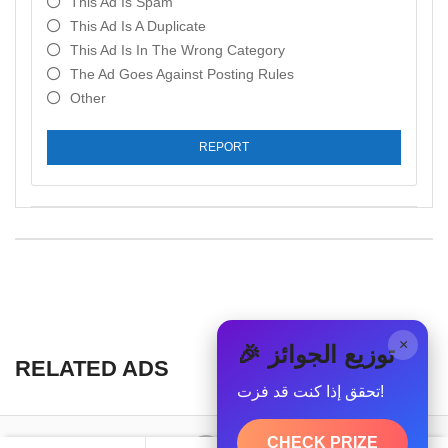
This Ad Is Spam
This Ad Is A Duplicate
This Ad Is In The Wrong Category
The Ad Goes Against Posting Rules
Other
REPORT
×
🎉 توزيع الجوائز
RELATED ADS
تحقق إذا كنت قد فزت!
CHECK PRIZE