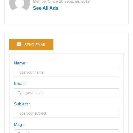
Member Since 28 верасня, 2019
See All Ads
SEND EMAIL
Name :
Email :
Subject :
Msg :