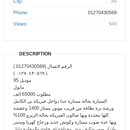
City:
All
Phone:
01270430569
Views:
949
DESCRIPTION
الرقم لاتصال (01270430569 )
( ٠١٢٧٠٤٣٠٥٦٩ )
موديل 95
مانول
مطلوب 65000 الف
السيارة بحالة ممتازة جدا دواخل فبريكة بي الكامل
ورشة برة نظافة من قريب موتور ممتاز 1400 وعفشة
كلها مجددة وبها صالون الفبريكة بحالة الزيرو 100%
وبها عدة صوت ممتازة وكوتش جديد وزجاج كهربا وسنتر
وانزار وبور وتكيف مش محتاجة اي حاجة والمعاينة دليل