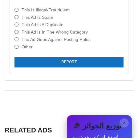
This Is Illegal/fraudulent
This Ad Is Spam
This Ad Is A Duplicate
This Ad Is In The Wrong Category
The Ad Goes Against Posting Rules
Other
REPORT
×
🎉 توزيع الجوائز
RELATED ADS
تحقق إذا كنت قد فزت!