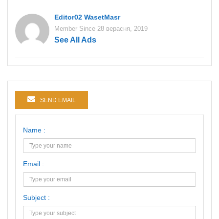
Editor02 WasetMasr
Member Since 28 верасня, 2019
See All Ads
SEND EMAIL
Name :
Email :
Subject :