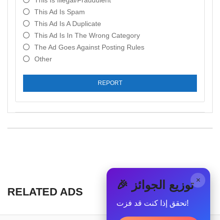
This Is Illegal/fraudulent
This Ad Is Spam
This Ad Is A Duplicate
This Ad Is In The Wrong Category
The Ad Goes Against Posting Rules
Other
REPORT
×
🎉 توزيع الجوائز
RELATED ADS
تحقق إذا كنت قد فزت!