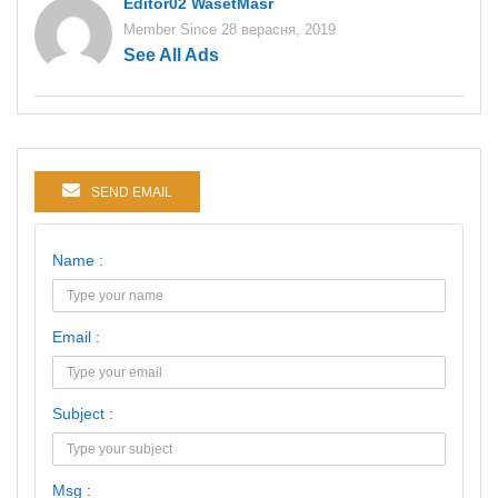
Editor02 WasetMasr
Member Since 28 верасня, 2019
See All Ads
SEND EMAIL
Name :
Email :
Subject :
Msg :