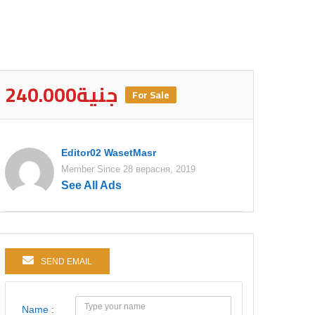
240.000جنية
For Sale
Editor02 WasetMasr
Member Since 28 верасня, 2019
See All Ads
SEND EMAIL
Name :