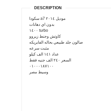
DESCRIPTION
سكودا a7 موديل ٢٠١٤
بدون اي دهانات
١٤٠٠ turbo
كاوتش وجنط زيروو
صالون جلد طبيعي بحاله الفابريكه
مثبت سرعه
عداد ١٤١ الف كيلو
السعر ٢٤٠ الف جنيه فقط
٠١٠٠٠١٨٧١٠٠
وسيط مصر