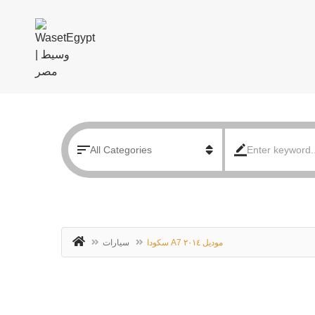
سكودا A7 موديل ٢٠١٤
سيارات