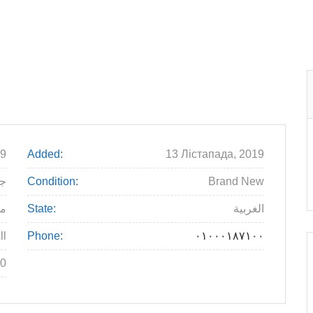
9
Added:
13 Лістапада, 2019
جنية
Condition:
Brand New
م
State:
الغربية
ll
Phone:
٠١٠٠٠١٨٧١٠٠
0