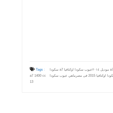
Tags :
سكودا a7 تافيا
a7 1400 cc
وكتافيا 2015 فى مصر
13