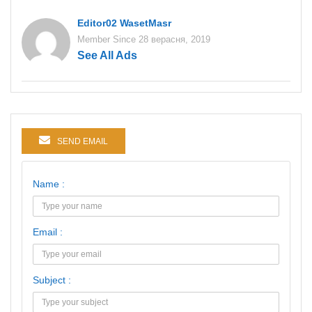
Editor02 WasetMasr
Member Since 28 верасня, 2019
See All Ads
SEND EMAIL
Name :
Email :
Subject :