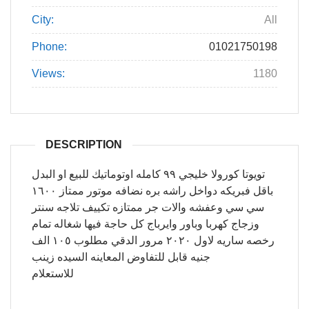
City:
All
Phone:
01021750198
Views:
1180
DESCRIPTION
تويوتا كورولا خليجي ٩٩ كامله اوتوماتيك للبيع او البدل
باقل فبريكه دواخل راشه بره نضافه موتور ممتاز ١٦٠٠
سي سي وعفشه والات جر ممتازه تكييف تلاجه سنتر
وزجاج كهربا وباور وايرباج كل حاجة فيها شغاله تمام
رخصه ساريه لاول ٢٠٢٠ مرور الدقي مطلوب ١٠٥ الف
جنيه قابل للتفاوض المعاينه السيده زينب
للاستعلام