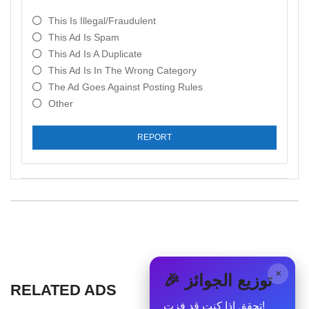
This Is Illegal/fraudulent
This Ad Is Spam
This Ad Is A Duplicate
This Ad Is In The Wrong Category
The Ad Goes Against Posting Rules
Other
REPORT
×
🎉 توزيع الجوائز
RELATED ADS
تحقق إذا كنت قد فزت!