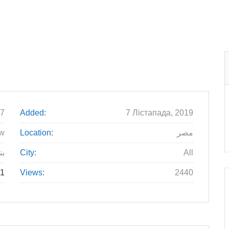
7
Added:
7 Лістапада, 2019
ew
Location:
مصر
بن
City:
All
61
Views:
2440