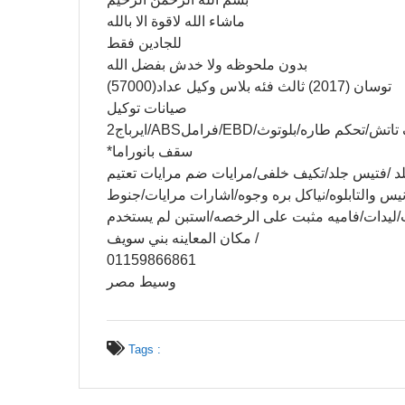
ماشاء الله لاقوة الا بالله
للجادين فقط
بدون ملحوظه ولا خدش بفضل الله
توسان (2017) ثالث فئه بلاس وكيل عداد(57000)
صيانات توكيل
2ايرباج/ABSفرامل/EBD/ش/تحكم طاره/بلوتوث
*سقف بانوراما
 /فتيس جلد/تكيف خلفى/مرايات ضم مرايات تعتيم
يس والتابلوه/نياكل بره وجوه/اشارات مرايات/جنوط
يدات/فاميه مثبت على الرخصه/استبن لم يستخدم
مكان المعاينه بني سويف /
01159866861
وسيط مصر
Tags :