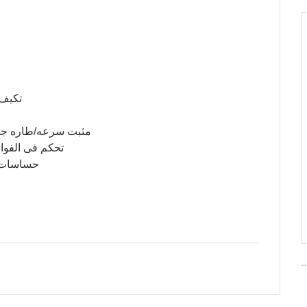
تكيف تات
مثبت سرعه/طاره جلد
تحكم فى الفوان
حساسات/ل