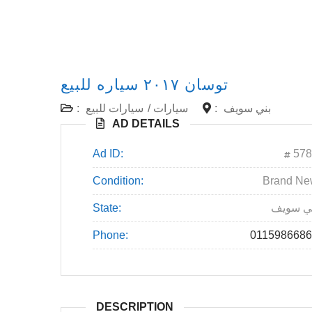
توسان ٢٠١٧ سياره للبيع
:
سيارات للبيع
/
سيارات
:
بني سويف
AD DETAILS
Ad ID:
578
Condition:
Brand N
State:
ي سويف
Phone:
011598668
DESCRIPTION