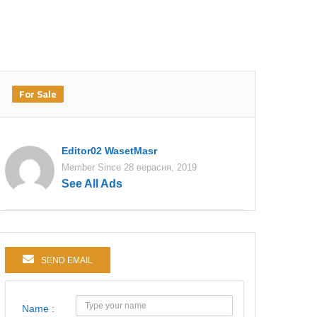
For Sale
Editor02 WasetMasr
Member Since 28 верасня, 2019
See All Ads
SEND EMAIL
Name :