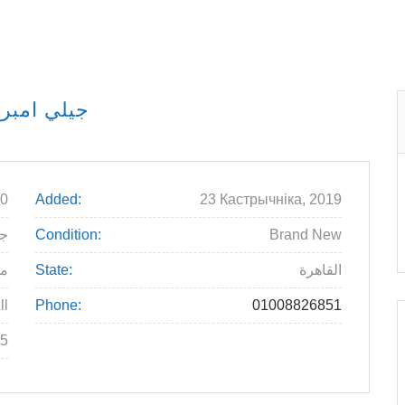
جيلي امبري
0
Added:
23 Кастрычніка, 2019
جني
Condition:
Brand New
م
State:
القاهرة
ll
Phone:
01008826851
5