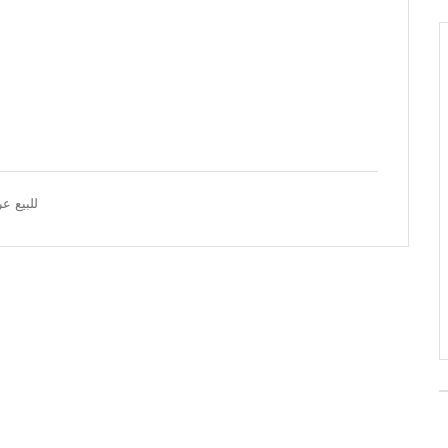
للبيع عر