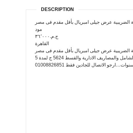
DESCRIPTION
ة الضريبية عرض جيلى امبريال بأقل مقدم فى مصر
مود
ج.م.٣٦٬٠٠٠
القاهرة
ة الضريبية عرض جيلى امبريال بأقل مقدم فى مصر
موديل 2020 اوتوماتيك بمقدم 36000ج شامل التأمين الشامل والمصاريف الادارية والقسط 5624 ج لمدة 5
نوات…ارجو الاتصال للجادين فقط 01008826851