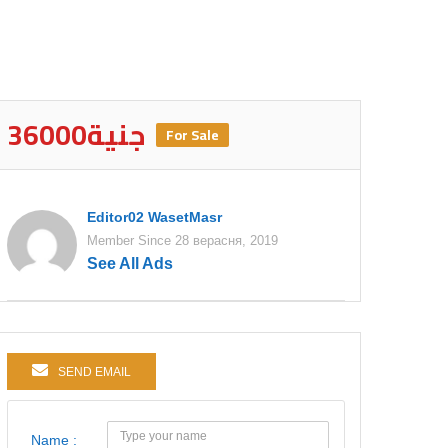
36000جنية
For Sale
Editor02 WasetMasr
Member Since 28 верасня, 2019
See All Ads
SEND EMAIL
Name :