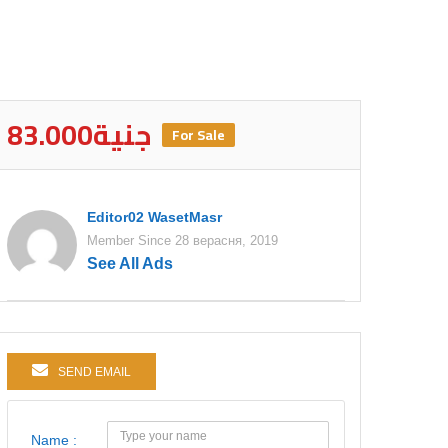
83.000جنية
For Sale
Editor02 WasetMasr
Member Since 28 верасня, 2019
See All Ads
SEND EMAIL
Name :