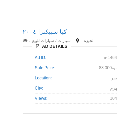
‏‏‏‏‏كيا سبيكترا ٢٠٠٤‏
الجيزة
:
سيارات
/
سيارات للبيع
:
AD DETAILS
Ad ID:
1464
83جنية
Sale Price:
صر
Location:
هرم
City:
Views:
104