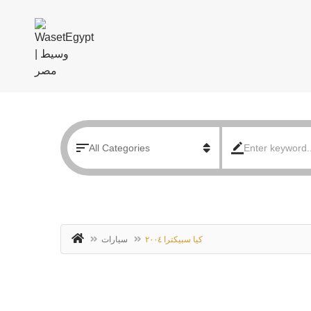
‏‏‏‏‏كيا سبيكترا ٢٠٠٤‏
سيارات