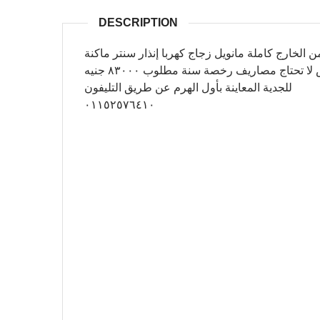
DESCRIPTION
والسقف من الخارج كاملة مانويل زجاج كهربا إنذار سنتر ماكنة
وفتيس ممتازين عفشة جيدة جدا ماعدا مساعد خلفي وحش لا تحتاج مصاريف رخصة سنة مطلوب ٨٣٠٠٠ جنيه
للجدية المعاينة بأول الهرم عن طريق التليفون
٠١١٥٢٥٧٦٤١٠