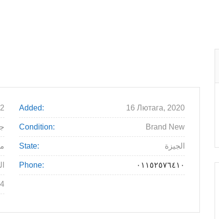
2
Added:
16 Лютага, 2020
Brand New
Condition:
.000
الجيزة
State:
م
٠١١٥٢٥٧٦٤١٠
Phone:
ال
4