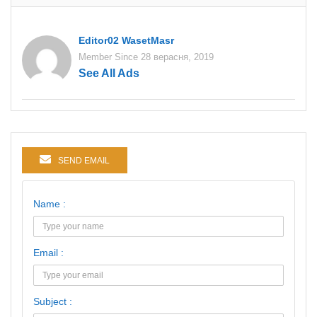
Editor02 WasetMasr
Member Since 28 верасня, 2019
See All Ads
SEND EMAIL
Name :
Email :
Subject :