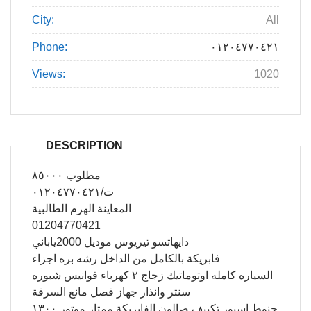
City:
All
Phone:
٠١٢٠٤٧٧٠٤٢١
Views:
1020
DESCRIPTION
مطلوب ٨٥٠٠٠
ت/٠١٢٠٤٧٧٠٤٢١
المعاينة الهرم الطالبية
01204770421
دايهاتسو تيريوس موديل 2000ياباني
فابريكة بالكامل من الداخل رشه بره اجزاء
السياره كامله اوتوماتيك زجاج ٢ كهرباء فوانيس شبوره
سنتر وانذار جهاز فصل مانع السرقة
جنوط اسبور تكييف صالون الفابريكة ممتاز موتور ١٣٠٠