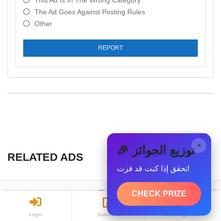
This Ad Is In The Wrong Category
The Ad Goes Against Posting Rules
Other
REPORT
×
🎉 توزيع الجوائز
RELATED ADS
تحقق إذا كنت قد فزت!
CHECK PRIZE
Login
All copyrights reserved © 2019 - WasetEgypt
Submit Ad
Get Registered