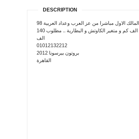
DESCRIPTION
العربية فبريكا بالكامل ما عدا باب امامى شمال البيع من المالك الاول مباشرا من عز العرب وعداد العربية 98
الف كم و جميع الصيانات معمولة بمراكز الخدمة حتى 90 الف كم و متغير الكاوتش و البطارية .. مطلوب 140
الف
‏القاهرة‏