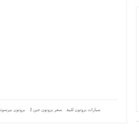
‎‎بروتون بيرسونا 2012‎‎ سيارات بروتون للبيع
سعر بروتون جين 2
بروتون بيرسونا