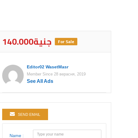
140.000جنية
For Sale
Editor02 WasetMasr
Member Since 28 верасня, 2019
See All Ads
SEND EMAIL
Name :